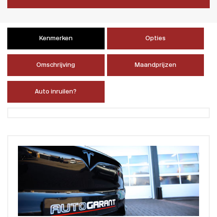
Kenmerken
Opties
Omschrijving
Maandprijzen
Auto inruilen?