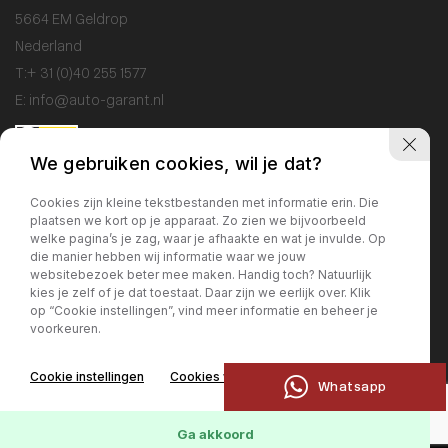
5664 EM Geldrop
Nederland
T:
+ 31 (0)40 255 1577
E:
info@auto-garant.nl
We gebruiken cookies, wil je dat?
Openingstijden
Cookies zijn kleine tekstbestanden met informatie erin. Die
plaatsen we kort op je apparaat. Zo zien we bijvoorbeeld
Showroom
welke pagina’s je zag, waar je afhaakte en wat je invulde. Op
Ma / Vr: 09:00 - 18:00
die manier hebben wij informatie waar we jouw
websitebezoek beter mee maken. Handig toch? Natuurlijk
Za: 10:00 - 17:00
kies je zelf of je dat toestaat. Daar zijn we eerlijk over. Klik
Zo: gesloten
op “Cookie instellingen”, vind meer informatie en beheer je
voorkeuren.
Werkplaats
Cookie instellingen
Cookies weigeren
Ma / Vr: 09:00 - 17:00
Whatsapp
Ga akkoord