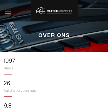
OVER ONS
1997
Sinds
26
Auto’s op voorraad
9
,8