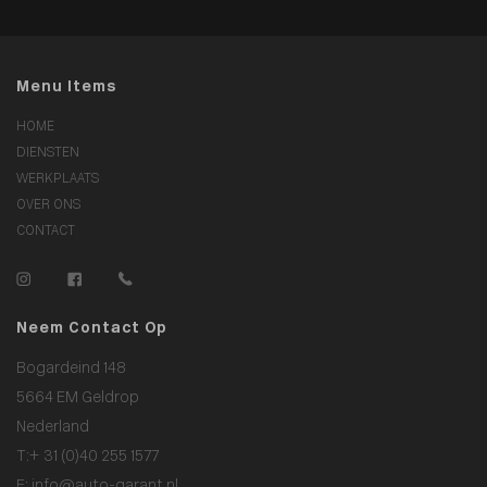
Menu Items
HOME
DIENSTEN
WERKPLAATS
OVER ONS
CONTACT
Neem Contact Op
Bogardeind 148
5664 EM Geldrop
Nederland
T:
+ 31 (0)40 255 1577
E:
info@auto-garant.nl