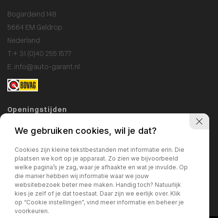
Bogardeind 148
5664 EM Geldrop
Nederland
T:
+ 31 (0)40 255 1577
E:
info@auto-garant.nl
Openingstijden
Showroom
We gebruiken cookies, wil je dat?
Ma / Vr: 09:00 - 18:00
Cookies zijn kleine tekstbestanden met informatie erin. Die
Za: 10:00 - 17:00
plaatsen we kort op je apparaat. Zo zien we bijvoorbeeld
welke pagina’s je zag, waar je afhaakte en wat je invulde. Op
Zo: gesloten
die manier hebben wij informatie waar we jouw
websitebezoek beter mee maken. Handig toch? Natuurlijk
Werkplaats
kies je zelf of je dat toestaat. Daar zijn we eerlijk over. Klik
Ma / Vr: 09:00 - 17:00
op “Cookie instellingen”, vind meer informatie en beheer je
voorkeuren.