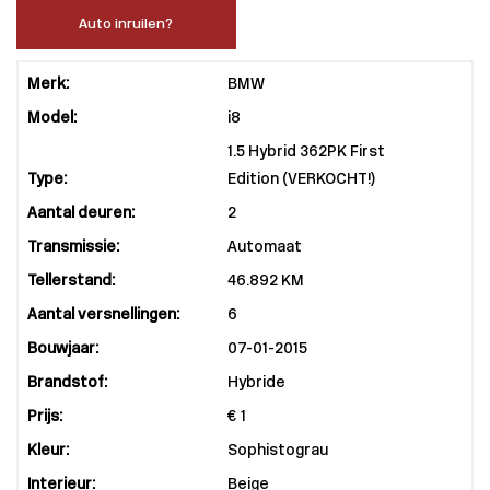
Auto inruilen?
Merk:
BMW
Model:
i8
1.5 Hybrid 362PK First
Type:
Edition (VERKOCHT!)
Aantal deuren:
2
Transmissie:
Automaat
Tellerstand:
46.892 KM
Aantal versnellingen:
6
Bouwjaar:
07-01-2015
Brandstof:
Hybride
Prijs:
€ 1
Kleur:
Sophistograu
Interieur:
Beige