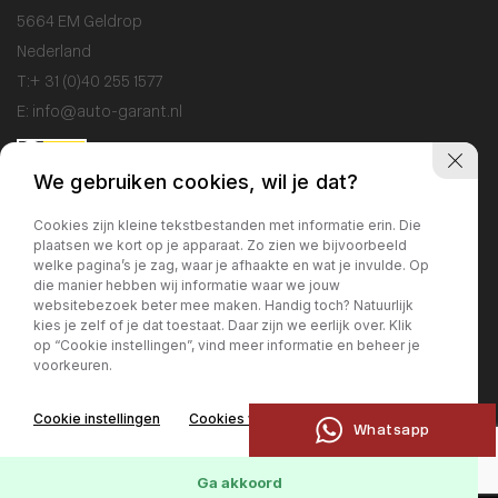
5664 EM Geldrop
Nederland
T:
+ 31 (0)40 255 1577
E:
info@auto-garant.nl
We gebruiken cookies, wil je dat?
Openingstijden
Cookies zijn kleine tekstbestanden met informatie erin. Die
plaatsen we kort op je apparaat. Zo zien we bijvoorbeeld
Showroom
welke pagina’s je zag, waar je afhaakte en wat je invulde. Op
Ma / Vr: 09:00 - 18:00
die manier hebben wij informatie waar we jouw
websitebezoek beter mee maken. Handig toch? Natuurlijk
Za: 10:00 - 17:00
kies je zelf of je dat toestaat. Daar zijn we eerlijk over. Klik
Zo: gesloten
op “Cookie instellingen”, vind meer informatie en beheer je
voorkeuren.
Werkplaats
Cookie instellingen
Cookies weigeren
Ma / Vr: 09:00 - 17:00
Whatsapp
Ga akkoord