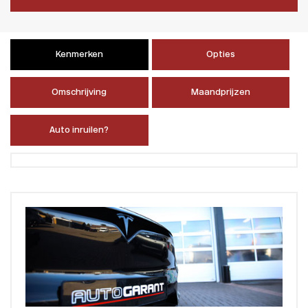
Kenmerken
Opties
Omschrijving
Maandprijzen
Auto inruilen?