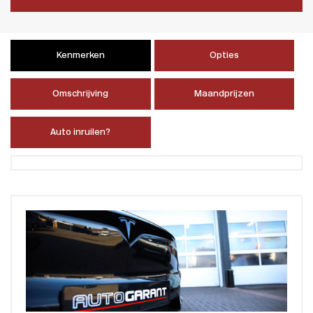
Kenmerken
Opties
Omschrijving
Maandprijzen
Auto inruilen?