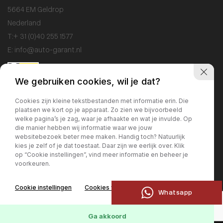
5664 EM Geldrop
Nederland
T:
+ 31 (0)40 255 1577
E:
info@auto-garant.nl
We gebruiken cookies, wil je dat?
Openingstijden
Cookies zijn kleine tekstbestanden met informatie erin. Die
plaatsen we kort op je apparaat. Zo zien we bijvoorbeeld
Showroom
welke pagina’s je zag, waar je afhaakte en wat je invulde. Op
Ma / Vr: 09:00 - 18:00
die manier hebben wij informatie waar we jouw
websitebezoek beter mee maken. Handig toch? Natuurlijk
Za: 10:00 - 17:00
kies je zelf of je dat toestaat. Daar zijn we eerlijk over. Klik
Zo: gesloten
op “Cookie instellingen”, vind meer informatie en beheer je
voorkeuren.
Werkplaats
Cookie instellingen
Cookies weigeren
Ma / Vr: 09:00 - 17:00
Whatsapp
Ga akkoord