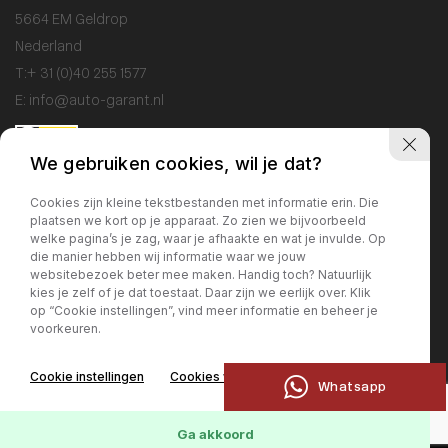
5664 EM Geldrop
Nederland
T:
+ 31 (0)40 255 1577
E:
info@auto-garant.nl
We gebruiken cookies, wil je dat?
Openingstijden
Cookies zijn kleine tekstbestanden met informatie erin. Die
plaatsen we kort op je apparaat. Zo zien we bijvoorbeeld
Showroom
welke pagina’s je zag, waar je afhaakte en wat je invulde. Op
Ma / Vr: 09:00 - 18:00
die manier hebben wij informatie waar we jouw
websitebezoek beter mee maken. Handig toch? Natuurlijk
Za: 10:00 - 17:00
kies je zelf of je dat toestaat. Daar zijn we eerlijk over. Klik
Zo: gesloten
op “Cookie instellingen”, vind meer informatie en beheer je
voorkeuren.
Werkplaats
Cookie instellingen
Cookies weigeren
Ma / Vr: 09:00 - 17:00
Whatsapp
Ga akkoord