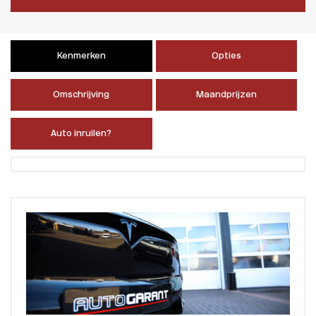
Kenmerken
Opties
Omschrijving
Maandprijzen
Auto inruilen?