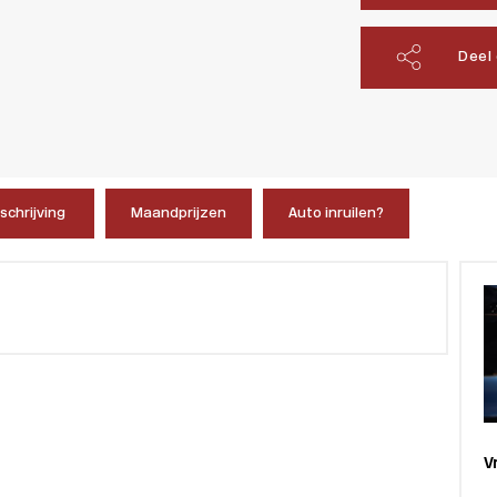
Deel
chrijving
Maandprijzen
Auto inruilen?
V