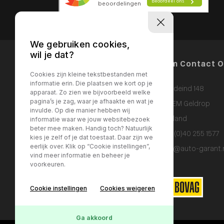
We gebruiken cookies,
wil je dat?
Menu Items
Neem Contact 
Cookies zijn kleine tekstbestanden met
informatie erin. Die plaatsen we kort op je
Bogardeind 148
HOME
apparaat. Zo zien we bijvoorbeeld welke
pagina’s je zag, waar je afhaakte en wat je
DIENSTEN
5664 EM Geldrop
invulde. Op die manier hebben wij
WERKPLAATS
Nederland
informatie waar we jouw websitebezoek
beter mee maken. Handig toch? Natuurlijk
OVER ONS
T:
+ 31 (0)40 255 1577
kies je zelf of je dat toestaat. Daar zijn we
CONTACT
eerlijk over. Klik op “Cookie instellingen”,
E:
info@auto-garant.
vind meer informatie en beheer je
voorkeuren.
Cookie instellingen
Cookies weigeren
Ga akkoord