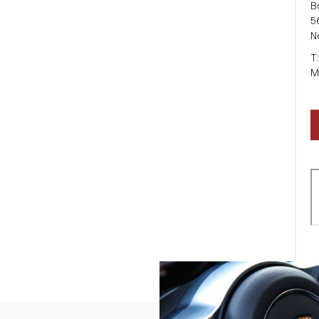
B
5
N
T
M