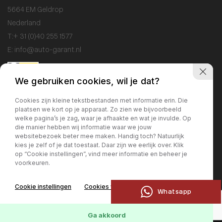
5664 EM Geldrop
Nederland
T:
+ 31 (0)40 255 1577
E:
info@auto-garant.nl
We gebruiken cookies, wil je dat?
Openingstijden
Cookies zijn kleine tekstbestanden met informatie erin. Die
plaatsen we kort op je apparaat. Zo zien we bijvoorbeeld
Showroom
welke pagina’s je zag, waar je afhaakte en wat je invulde. Op
Ma / Vr: 09:00 - 18:00
die manier hebben wij informatie waar we jouw
websitebezoek beter mee maken. Handig toch? Natuurlijk
Za: 10:00 - 17:00
kies je zelf of je dat toestaat. Daar zijn we eerlijk over. Klik
Zo: gesloten
op “Cookie instellingen”, vind meer informatie en beheer je
voorkeuren.
Werkplaats
Cookie instellingen
Cookies weigeren
Ma / Vr: 09:00 - 17:00
Whatsapp
Ga akkoord