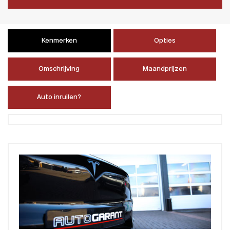
Kenmerken
Opties
Omschrijving
Maandprijzen
Auto inruilen?