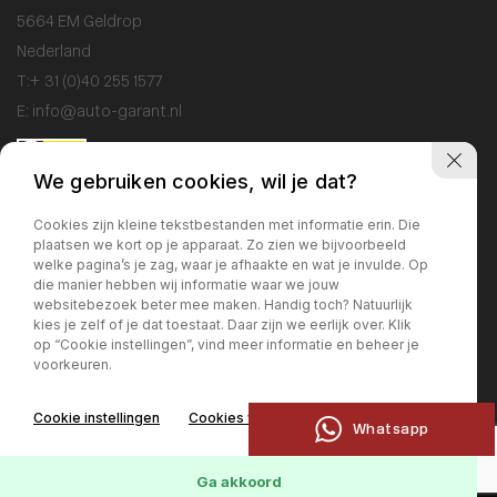
5664 EM Geldrop
Nederland
T:
+ 31 (0)40 255 1577
E:
info@auto-garant.nl
We gebruiken cookies, wil je dat?
Openingstijden
Cookies zijn kleine tekstbestanden met informatie erin. Die
plaatsen we kort op je apparaat. Zo zien we bijvoorbeeld
Showroom
welke pagina’s je zag, waar je afhaakte en wat je invulde. Op
Ma / Vr: 09:00 - 18:00
die manier hebben wij informatie waar we jouw
websitebezoek beter mee maken. Handig toch? Natuurlijk
Za: 10:00 - 17:00
kies je zelf of je dat toestaat. Daar zijn we eerlijk over. Klik
Zo: gesloten
op “Cookie instellingen”, vind meer informatie en beheer je
voorkeuren.
Werkplaats
Cookie instellingen
Cookies weigeren
Ma / Vr: 09:00 - 17:00
Whatsapp
Ga akkoord