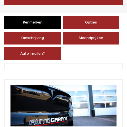
Kenmerken
Opties
Omschrijving
Maandprijzen
Auto inruilen?